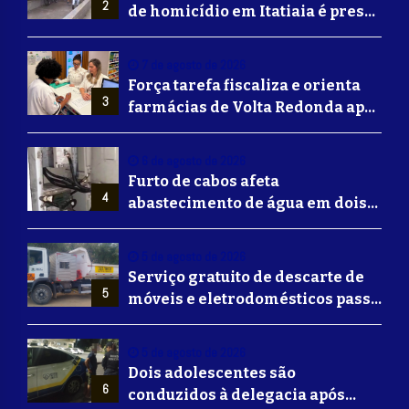
2
de homicídio em Itatiaia é preso
em Volta Redonda
7 de agosto de 2026
Força tarefa fiscaliza e orienta
3
farmácias de Volta Redonda após
alerta de falsificação de
Mounjaro
6 de agosto de 2026
Furto de cabos afeta
4
abastecimento de água em dois
bairros de Volta Redonda
5 de agosto de 2026
Serviço gratuito de descarte de
5
móveis e eletrodomésticos passa
a ser oferecido em Volta
Redonda
5 de agosto de 2026
Dois adolescentes são
6
conduzidos à delegacia após