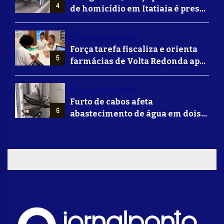
4
de homicídio em Itatiaia é preso
em Volta Redonda
7 de agosto de 2026
Força tarefa fiscaliza e orienta
5
farmácias de Volta Redonda após
alerta de falsificação de
Mounjaro
6 de agosto de 2026
Furto de cabos afeta
6
abastecimento de água em dois
bairros de Volta Redonda