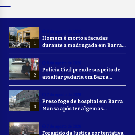
8 de agosto de 2026
Homem é morto a facadas
1
durante a madrugada em Barra
Mansa
8 de agosto de 2026
Polícia Civil prende suspeito de
2
assaltar padaria em Barra
Mansa
7 de agosto de 2026
Preso foge de hospital em Barra
3
Mansa após ter algemas
retiradas para usar banheiro
7 de agosto de 2026
Foragido da Justiça por tentativa