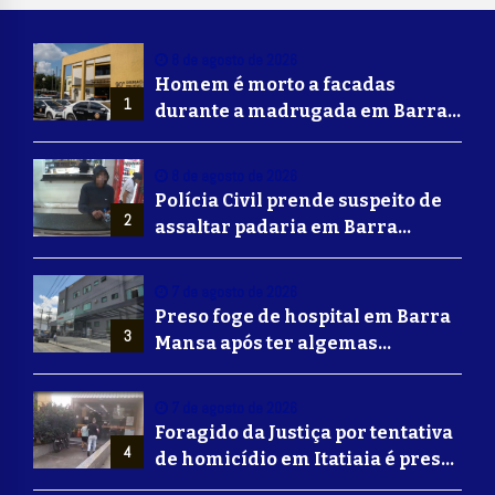
8 de agosto de 2026
Homem é morto a facadas
1
durante a madrugada em Barra
Mansa
8 de agosto de 2026
Polícia Civil prende suspeito de
2
assaltar padaria em Barra
Mansa
7 de agosto de 2026
Preso foge de hospital em Barra
3
Mansa após ter algemas
retiradas para usar banheiro
7 de agosto de 2026
Foragido da Justiça por tentativa
4
de homicídio em Itatiaia é preso
em Volta Redonda