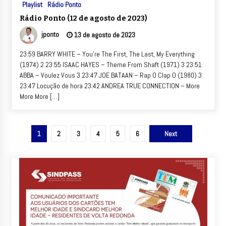
Playlist
Rádio Ponto
Rádio Ponto (12 de agosto de 2023)
jponto
13 de agosto de 2023
23:59 BARRY WHITE – You’re The First, The Last, My Everything
(1974) 2 23:55 ISAAC HAYES – Theme From Shaft (1971) 3 23:51
ABBA – Voulez Vous 3 23:47 JOE BATAAN – Rap O Clap O (1980) 3
23:47 Locução de hora 23:42 ANDREA TRUE CONNECTION – More
More More […]
Paginação
1
2
3
4
5
6
Next
de
posts