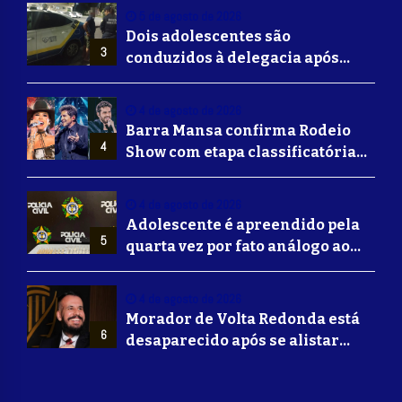
Redonda
5 de agosto de 2026
Dois adolescentes são
3
conduzidos à delegacia após
suposta agressão a idoso em
Volta Redonda
4 de agosto de 2026
Barra Mansa confirma Rodeio
4
Show com etapa classificatória
para Barretos e grandes nomes
do sertanejo
4 de agosto de 2026
Adolescente é apreendido pela
5
quarta vez por fato análogo ao
tráfico de drogas durante
operação da Polícia Civil em
4 de agosto de 2026
Barra Mansa
Morador de Volta Redonda está
6
desaparecido após se alistar
para lutar na guerra da Ucrânia