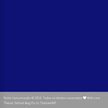
Ponto Comunicação © 2016. Todos os direitos reservados
With Love
Theme: Default Mag Pro by
ThemeInWP