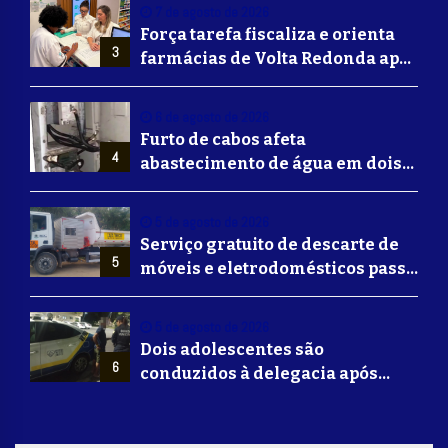
7 de agosto de 2026
Força tarefa fiscaliza e orienta
3
farmácias de Volta Redonda após
alerta de falsificação de
Mounjaro
6 de agosto de 2026
Furto de cabos afeta
4
abastecimento de água em dois
bairros de Volta Redonda
5 de agosto de 2026
Serviço gratuito de descarte de
5
móveis e eletrodomésticos passa
a ser oferecido em Volta
Redonda
5 de agosto de 2026
Dois adolescentes são
6
conduzidos à delegacia após
suposta agressão a idoso em
Volta Redonda