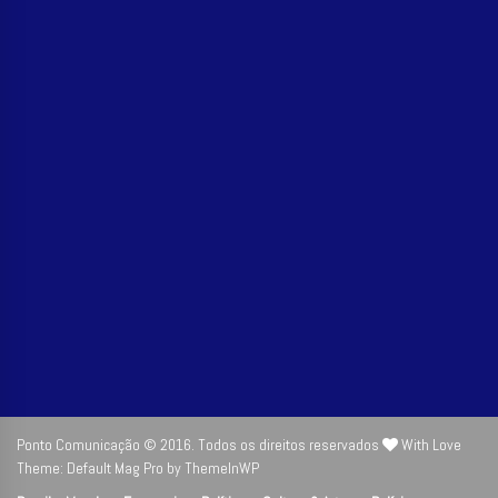
Ponto Comunicação © 2016. Todos os direitos reservados
With Love
Theme: Default Mag Pro by
ThemeInWP