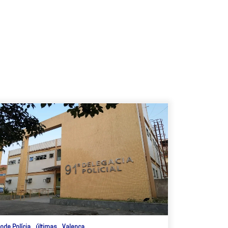
ode Polícia
últimas
Valença