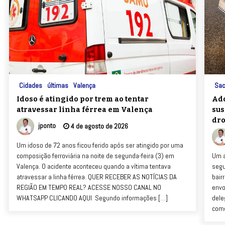
Cidades
últimas
Valença
Sac
Idoso é atingido por trem ao tentar
Ado
atravessar linha férrea em Valença
sus
dro
jponto
4 de agosto de 2026
Um idoso de 72 anos ficou ferido após ser atingido por uma
composição ferroviária na noite de segunda-feira (3) em
Um a
Valença. O acidente aconteceu quando a vítima tentava
segu
atravessar a linha férrea. QUER RECEBER AS NOTÍCIAS DA
bair
REGIÃO EM TEMPO REAL? ACESSE NOSSO CANAL NO
envo
WHATSAPP CLICANDO AQUI Segundo informações […]
dele
come