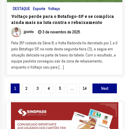
DESTAQUE
Esporte
Voltaço
Voltaço perde para o Botafogo-SP e se complica
ainda mais na luta contra o rebaixamento
jponto
3 de novembro de 2025
Pela 35ª rodada da Série B, o Volta Redonda foi derrotado por 1 a 0
pelo Botafogo-SP, na noite desta segunda-feira (3), e segue em
situação delicada na parte de baixo da tabela. Com o resultado, a
equipe paulista conseguiu sair da zona de rebaixamento,
enquanto o Voltaço caiu para […]
Paginação
1
2
3
4
5
…
14
Next
de
posts