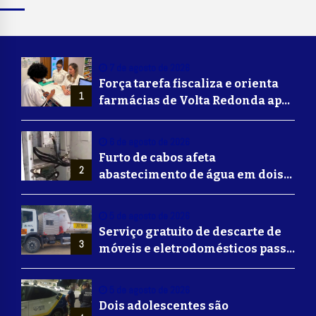
7 de agosto de 2026
Força tarefa fiscaliza e orienta
1
farmácias de Volta Redonda após
alerta de falsificação de
Mounjaro
6 de agosto de 2026
Furto de cabos afeta
2
abastecimento de água em dois
bairros de Volta Redonda
5 de agosto de 2026
Serviço gratuito de descarte de
3
móveis e eletrodomésticos passa
a ser oferecido em Volta
Redonda
5 de agosto de 2026
Dois adolescentes são