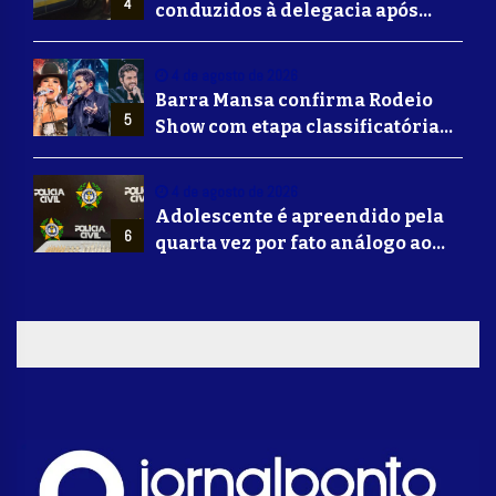
4
conduzidos à delegacia após
suposta agressão a idoso em
Volta Redonda
4 de agosto de 2026
Barra Mansa confirma Rodeio
5
Show com etapa classificatória
para Barretos e grandes nomes
do sertanejo
4 de agosto de 2026
Adolescente é apreendido pela
6
quarta vez por fato análogo ao
tráfico de drogas durante
operação da Polícia Civil em
Barra Mansa