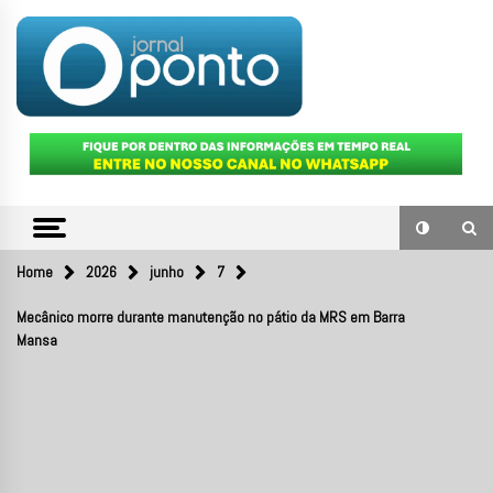
Skip
to
content
O portal de notícias do Sul Fluminense
JORNAL
PONTO
Home
2026
junho
7
Mecânico morre durante manutenção no pátio da MRS em Barra
Mansa