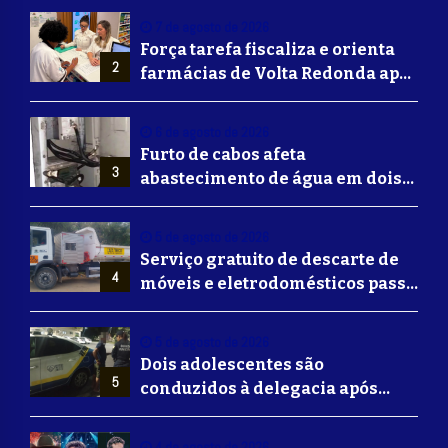
7 de agosto de 2026
Força tarefa fiscaliza e orienta
2
farmácias de Volta Redonda após
alerta de falsificação de
Mounjaro
6 de agosto de 2026
Furto de cabos afeta
3
abastecimento de água em dois
bairros de Volta Redonda
5 de agosto de 2026
Serviço gratuito de descarte de
4
móveis e eletrodomésticos passa
a ser oferecido em Volta
Redonda
5 de agosto de 2026
Dois adolescentes são
5
conduzidos à delegacia após
suposta agressão a idoso em
Volta Redonda
4 de agosto de 2026