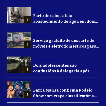
6 de agosto de 2026
Furto de cabos afeta
1
abastecimento de água em dois
bairros de Volta Redonda
5 de agosto de 2026
Serviço gratuito de descarte de
2
móveis e eletrodomésticos passa
a ser oferecido em Volta
Redonda
5 de agosto de 2026
Dois adolescentes são
3
conduzidos à delegacia após
suposta agressão a idoso em
Volta Redonda
4 de agosto de 2026
Barra Mansa confirma Rodeio
4
Show com etapa classificatória
para Barretos e grandes nomes