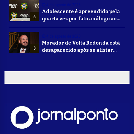
do sertanejo
4 de agosto de 2026
Adolescente é apreendido pela
5
quarta vez por fato análogo ao
tráfico de drogas durante
operação da Polícia Civil em
4 de agosto de 2026
Barra Mansa
Morador de Volta Redonda está
6
desaparecido após se alistar
para lutar na guerra da Ucrânia