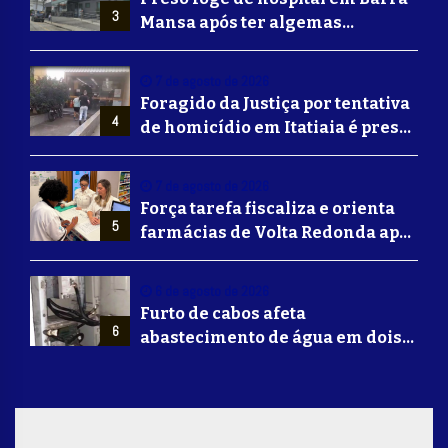
3
Mansa após ter algemas
retiradas para usar banheiro
7 de agosto de 2026
Foragido da Justiça por tentativa
4
de homicídio em Itatiaia é preso
em Volta Redonda
7 de agosto de 2026
Força tarefa fiscaliza e orienta
5
farmácias de Volta Redonda após
alerta de falsificação de
Mounjaro
6 de agosto de 2026
Furto de cabos afeta
6
abastecimento de água em dois
bairros de Volta Redonda