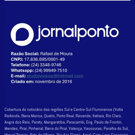
Cobertura do noticiário das regiões Sul e Centro-Sul Fluminense (Volta
Redonda, Barra Mansa, Quatis, Porto Real, Resende, Itatiaia, Rio Claro,
Angra dos Reis, Paraty, Mangaratiba, Paracambi, Eng. Paulo de Frontin,
Mendes, Piraí, Pinheiral, Barra do Piraí, Valença, Vassouras, Paraíba do Sul,
Miguel Pereira, Paty do Alferes, Rio das Flores, Areal, Com. Levy Gasparian,