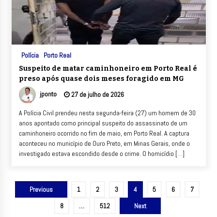
Polícia
Porto Real
Suspeito de matar caminhoneiro em Porto Real é
preso após quase dois meses foragido em MG
jponto
27 de julho de 2026
A Polícia Civil prendeu nesta segunda-feira (27) um homem de 30
anos apontado como principal suspeito do assassinato de um
caminhoneiro ocorrido no fim de maio, em Porto Real. A captura
aconteceu no município de Ouro Preto, em Minas Gerais, onde o
investigado estava escondido desde o crime. O homicídio […]
Paginação
Previous
1
2
3
4
5
6
7
de
8
…
512
Next