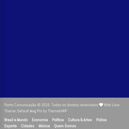
Ponto Comunicação © 2016. Todos os direitos reservados
With Love
Theme: Default Mag Pro by
ThemeInWP
Brasil e Mundo
Economia
Política
Cultura & Artes
Polícia
Esporte
Cidades
Música
Quem Somos