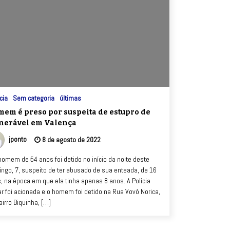
cia
Sem categoria
últimas
em é preso por suspeita de estupro de
nerável em Valença
jponto
8 de agosto de 2022
omem de 54 anos foi detido no início da noite deste
ngo, 7, suspeito de ter abusado de sua enteada, de 16
, na época em que ela tinha apenas 8 anos. A Polícia
tar foi acionada e o homem foi detido na Rua Vovó Norica,
airro Biquinha, […]