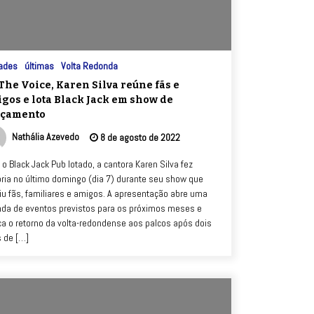
ades
últimas
Volta Redonda
The Voice, Karen Silva reúne fãs e
gos e lota Black Jack em show de
nçamento
Nathália Azevedo
8 de agosto de 2022
o Black Jack Pub lotado, a cantora Karen Silva fez
ória no último domingo (dia 7) durante seu show que
iu fãs, familiares e amigos. A apresentação abre uma
da de eventos previstos para os próximos meses e
a o retorno da volta-redondense aos palcos após dois
 de […]