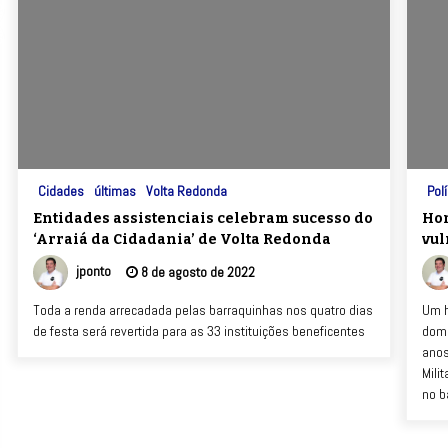
Cidades
últimas
Volta Redonda
Polí
Entidades assistenciais celebram sucesso do
Hom
‘Arraiá da Cidadania’ de Volta Redonda
vul
jponto
8 de agosto de 2022
Toda a renda arrecadada pelas barraquinhas nos quatro dias
Um h
de festa será revertida para as 33 instituições beneficentes
domi
anos
Mili
no b