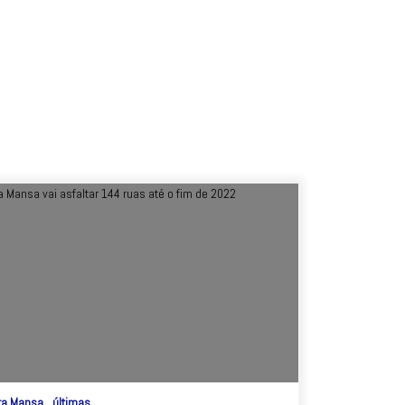
ra Mansa
últimas