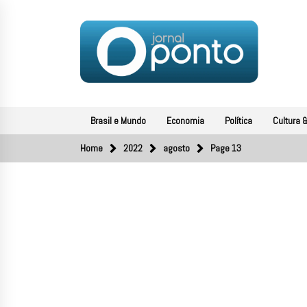
Skip
to
content
JORNAL PONTO
O portal de notícias do Sul Fluminense
Brasil e Mundo
Economia
Política
Cultura &
Home
2022
agosto
Page 13