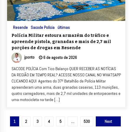
Resende
Sacode Polícia
últimas
Polícia Militar estoura armazém do tráfico e
apreende pistola, granadas e mais de 2,7 mil
porções de drogas em Resende
jponto
6 de agosto de 2026
SACODE POLÍCIA Com Tico Balanço QUER RECEBER AS NOTÍCIAS
DA REGIÃO EM TEMPO REAL? ACESSE NOSSO CANAL NO WHATSAPP
CLICANDO AQUI Agentes do 37º Batalhão de Polícia Militar
apreenderam uma arma, duas granadas caseiras, 113 munições,
quatro carregadores, mais de 2,7 mil unidades de entorpecentes e
uma motocicleta na tarde […]
Paginação
1
2
3
4
5
…
530
Next
de