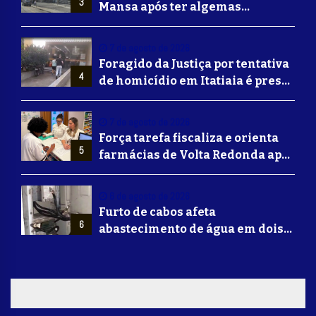
3
Mansa após ter algemas
retiradas para usar banheiro
7 de agosto de 2026
Foragido da Justiça por tentativa
4
de homicídio em Itatiaia é preso
em Volta Redonda
7 de agosto de 2026
Força tarefa fiscaliza e orienta
5
farmácias de Volta Redonda após
alerta de falsificação de
Mounjaro
6 de agosto de 2026
Furto de cabos afeta
6
abastecimento de água em dois
bairros de Volta Redonda