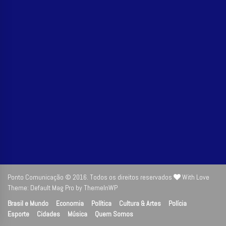
Ponto Comunicação © 2016. Todos os direitos reservados
With Love
Theme: Default Mag Pro by
ThemeInWP
Brasil e Mundo
Economia
Política
Cultura & Artes
Polícia
Esporte
Cidades
Música
Quem Somos