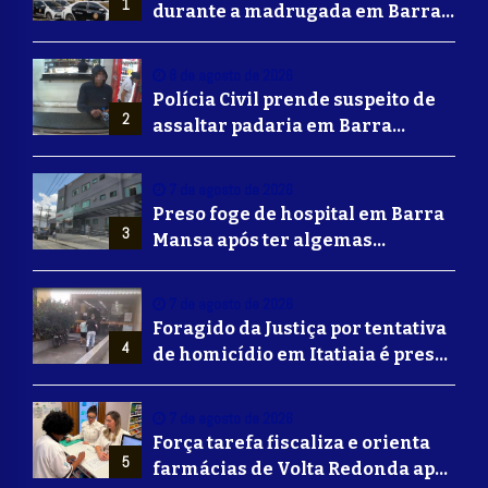
1
durante a madrugada em Barra
Mansa
8 de agosto de 2026
Polícia Civil prende suspeito de
2
assaltar padaria em Barra
Mansa
7 de agosto de 2026
Preso foge de hospital em Barra
3
Mansa após ter algemas
retiradas para usar banheiro
7 de agosto de 2026
Foragido da Justiça por tentativa
4
de homicídio em Itatiaia é preso
em Volta Redonda
7 de agosto de 2026
Força tarefa fiscaliza e orienta
5
farmácias de Volta Redonda após