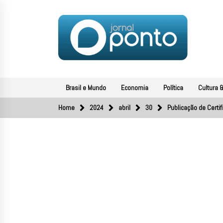
Skip
to
content
JORNAL PONTO
O portal de notícias do Sul Fluminense
Brasil e Mundo
Economia
Política
Cultura &
Home
2024
abril
30
Publicação de Certi