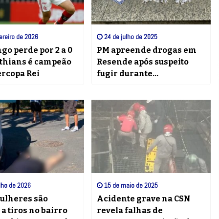
ereiro de 2026
24 de julho de 2025
o perde por 2 a 0
PM apreende drogas em
nthians é campeão
Resende após suspeito
ercopa Rei
fugir durante
patrulhamento
lho de 2026
15 de maio de 2025
ulheres são
Acidente grave na CSN
a tiros no bairro
revela falhas de