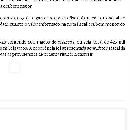
ndo 1 milhão. No entanto, ao ser verificado o compartimento de
da era bem maior.
m a carga de cigarros ao posto fiscal da Receita Estadual de
idade quanto o valor informado na nota fiscal era bem menor do
as contendo 500 maços de cigarros, ou seja, total de 425 mil
 mil cigarros. A ocorrência foi apresentada ao Auditor Fiscal da
as as providências de ordem tributária cabíveis.