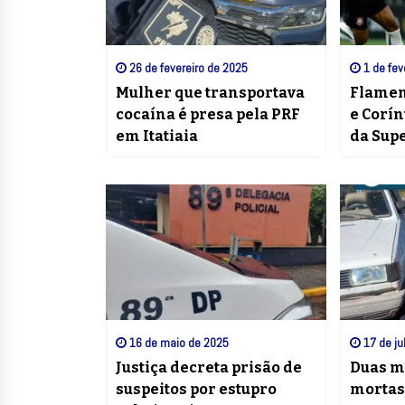
26 de fevereiro de 2025
1 de fev
Mulher que transportava
Flameng
cocaína é presa pela PRF
e Corí
em Itatiaia
da Sup
16 de maio de 2025
17 de ju
Justiça decreta prisão de
Duas m
suspeitos por estupro
mortas 