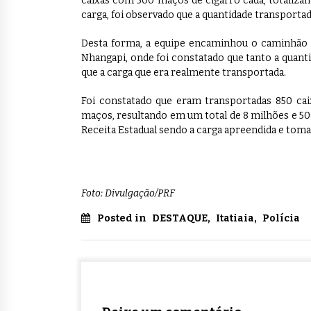
caixas com 500 maços de cigarro cada, totaliza
carga, foi observado que a quantidade transporta
Desta forma, a equipe encaminhou o caminhão co
Nhangapi, onde foi constatado que tanto a quant
que a carga que era realmente transportada.
Foi constatado que eram transportadas 850 caix
maços, resultando em um total de 8 milhões e 500
Receita Estadual sendo a carga apreendida e tomad
Foto: Divulgação/PRF
Posted in
DESTAQUE
,
Itatiaia
,
Polícia