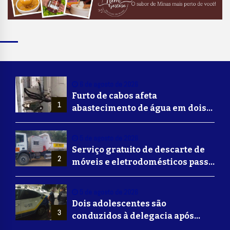
6 de agosto de 2026
Furto de cabos afeta
1
abastecimento de água em dois
bairros de Volta Redonda
5 de agosto de 2026
Serviço gratuito de descarte de
2
móveis e eletrodomésticos passa
a ser oferecido em Volta
Redonda
5 de agosto de 2026
Dois adolescentes são
3
conduzidos à delegacia após
suposta agressão a idoso em