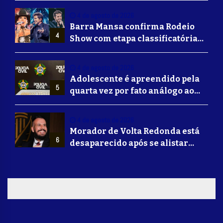
Volta Redonda
4 de agosto de 2026
Barra Mansa confirma Rodeio
4
Show com etapa classificatória
para Barretos e grandes nomes
do sertanejo
4 de agosto de 2026
Adolescente é apreendido pela
5
quarta vez por fato análogo ao
tráfico de drogas durante
operação da Polícia Civil em
4 de agosto de 2026
Barra Mansa
Morador de Volta Redonda está
6
desaparecido após se alistar
para lutar na guerra da Ucrânia