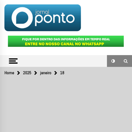
Skip
to
content
O portal de notícias do Sul Fluminense
JORNAL
PONTO
Home
2025
janeiro
18