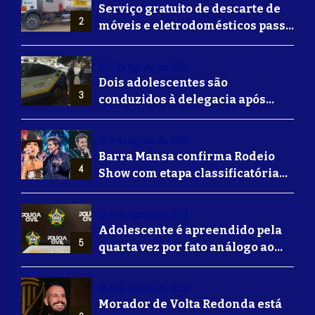
Serviço gratuito de descarte de
2
móveis e eletrodomésticos passa
a ser oferecido em Volta
Redonda
5 de agosto de 2026
Dois adolescentes são
3
conduzidos à delegacia após
suposta agressão a idoso em
Volta Redonda
4 de agosto de 2026
Barra Mansa confirma Rodeio
4
Show com etapa classificatória
para Barretos e grandes nomes
do sertanejo
4 de agosto de 2026
Adolescente é apreendido pela
5
quarta vez por fato análogo ao
tráfico de drogas durante
operação da Polícia Civil em
4 de agosto de 2026
Barra Mansa
Morador de Volta Redonda está