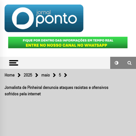
Skip
to
content
O portal de notícias do Sul Fluminense
JORNAL
PONTO
Home
2025
maio
5
Jornalista de Pinheiral denuncia ataques racistas e ofensivos
sofridos pela internet