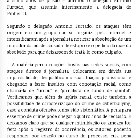
a cinco anos de prisão – afirmou o delegado Antonio
Furtado, que assumiu interinamente a delegacia de
Pinheiral.
Segundo o delegado Antonio Furtado, os ataques têm
origem em um grupo que se organiza pela internet e
intensificaram após a jornalista noticiar a absolvição de um
morador da cidade acusado de estupro e o pedido da mãe do
absolvido para que deixassem de tratá-lo como culpado.
– A matéria gerou reações hostis nas redes sociais, com
ataques diretos à jornalista. Colocaram em dúvida sua
imparcialidade, desqualificando sua atuação profissional e
chegando a fazer insultos com conotação racial, como
chamá-la de “urubu” e “jornalista de fundo de quintal”.
Verificamos que, além da injúria racial, existe também a
possibilidade de caracterização do crime de cyberbullying,
caso a conduta ofensiva tenha sido sistemática. A pena para
esse tipo de crime pode chegar a quatro anos de reclusão. E
deixamos claro que, se qualquer intimidação ou ameaça for
feita após o registro da ocorrência, os autores poderão
responder por coação no curso do processo, cuja pena