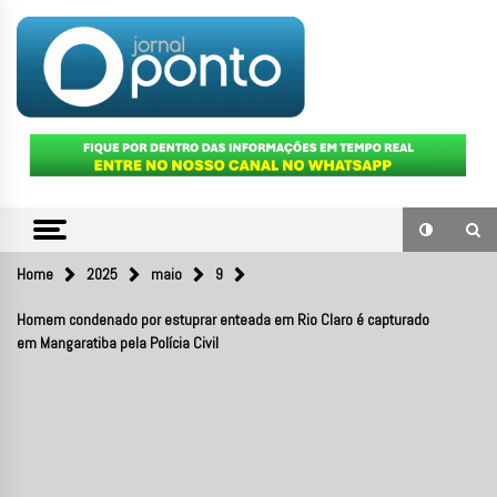
Skip
to
content
O portal de notícias do Sul Fluminense
JORNAL
PONTO
Home
2025
maio
9
Homem condenado por estuprar enteada em Rio Claro é capturado
em Mangaratiba pela Polícia Civil