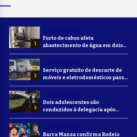
6 de agosto de 2026
Furto de cabos afeta
1
abastecimento de água em dois
bairros de Volta Redonda
5 de agosto de 2026
Serviço gratuito de descarte de
2
móveis e eletrodomésticos passa
a ser oferecido em Volta
Redonda
5 de agosto de 2026
Dois adolescentes são
3
conduzidos à delegacia após
suposta agressão a idoso em
Volta Redonda
4 de agosto de 2026
Barra Mansa confirma Rodeio