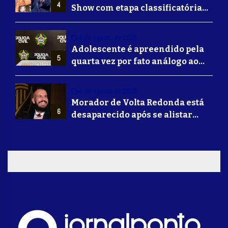
4
Show com etapa classificatória
para Barretos e grandes nomes
do sertanejo
4 de agosto de 2026
Adolescente é apreendido pela
5
quarta vez por fato análogo ao
tráfico de drogas durante
operação da Polícia Civil em
4 de agosto de 2026
Barra Mansa
Morador de Volta Redonda está
6
desaparecido após se alistar
para lutar na guerra da Ucrânia