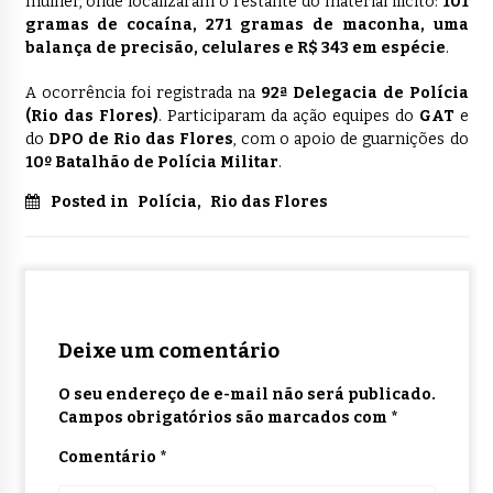
mulher, onde localizaram o restante do material ilícito:
101
gramas de cocaína, 271 gramas de maconha, uma
balança de precisão, celulares e R$ 343 em espécie
.
A ocorrência foi registrada na
92ª Delegacia de Polícia
(Rio das Flores)
. Participaram da ação equipes do
GAT
e
do
DPO de Rio das Flores
, com o apoio de guarnições do
10º Batalhão de Polícia Militar
.
Posted in
Polícia
,
Rio das Flores
Deixe um comentário
O seu endereço de e-mail não será publicado.
Campos obrigatórios são marcados com
*
Comentário
*