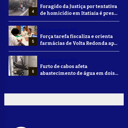
Foragido da Justiça por tentativa
4
de homicídio em Itatiaia é preso
em Volta Redonda
7 de agosto de 2026
Força tarefa fiscaliza e orienta
5
farmácias de Volta Redonda após
alerta de falsificação de
Mounjaro
6 de agosto de 2026
Furto de cabos afeta
6
abastecimento de água em dois
bairros de Volta Redonda