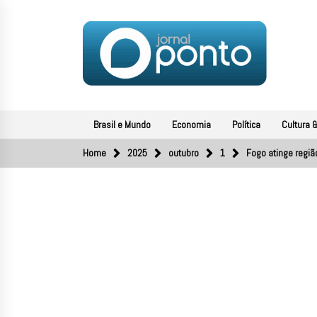
Skip
to
content
JORNAL PONTO
O portal de notícias do Sul Fluminense
Brasil e Mundo
Economia
Política
Cultura &
Home
2025
outubro
1
Fogo atinge regiã