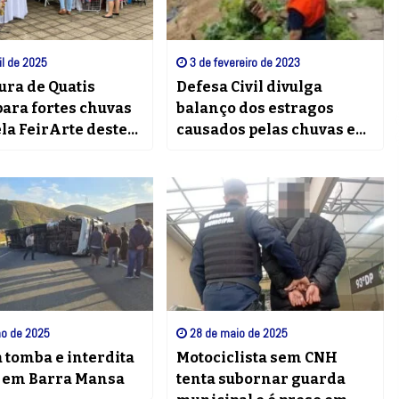
il de 2025
3 de fevereiro de 2023
ura de Quatis
Defesa Civil divulga
para fortes chuvas
balanço dos estragos
la FeirArte deste
causados pelas chuvas em
BM
ho de 2025
28 de maio de 2025
 tomba e interdita
Motociclista sem CNH
a em Barra Mansa
tenta subornar guarda