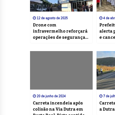
12 de agosto de 2025
4 de abr
Drone com
Prefeit
infravermelho reforçará
alerta 
operações de segurança
e cance
em Volta Redonda
sábado
20 de junho de 2024
7 de jul
Carreta incendeia após
Carreta
colisão na Via Dutra em
a Dutr