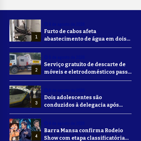
6 de agosto de 2026
Furto de cabos afeta
1
abastecimento de água em dois
bairros de Volta Redonda
5 de agosto de 2026
Serviço gratuito de descarte de
2
móveis e eletrodomésticos passa
a ser oferecido em Volta
Redonda
5 de agosto de 2026
Dois adolescentes são
3
conduzidos à delegacia após
suposta agressão a idoso em
Volta Redonda
4 de agosto de 2026
Barra Mansa confirma Rodeio
4
Show com etapa classificatória