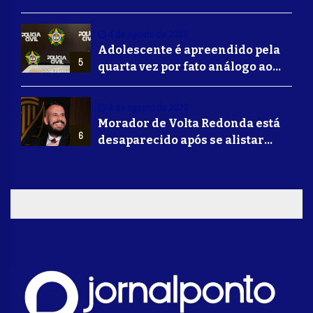
para Barretos e grandes nomes
do sertanejo
4 de agosto de 2026
Adolescente é apreendido pela
5
quarta vez por fato análogo ao
tráfico de drogas durante
operação da Polícia Civil em
4 de agosto de 2026
Barra Mansa
Morador de Volta Redonda está
6
desaparecido após se alistar
para lutar na guerra da Ucrânia