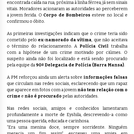
encontrada caída na rua, próxima à linha férrea, já sem sinais
vitais. Moradores acionaram as autoridades ao perceberem
a jovem ferida. O
Corpo de Bombeiros
esteve no local e
confirmou o óbito.
As primeiras investigações indicam que o crime teria sido
cometido pelo
ex-namorado da vítima
, que não aceitava
o término do relacionamento. A
Polícia Civil
trabalha
com a hipótese de um crime motivado por ciúmes. O
suspeito ainda não foi localizado e está sendo procurado
pela equipe da
90ª Delegacia de Polícia (Barra Mansa)
.
A PM reforçou ainda um alerta sobre
informações falsas
que circulam nas redes sociais, esclarecendo que um rapaz
que aparece em fotos com a jovem
não tem relação com o
crime
e
não é procurado
pelas autoridades.
Nas redes sociais, amigos e conhecidos lamentaram
profundamente a morte de Eyshila, descrevendo-a como
uma pessoa querida, educada e carinhosa.
“Era uma menina doce, sempre sorridente. Ninguém
merecia um fim assim”, escreveu uma amiga em