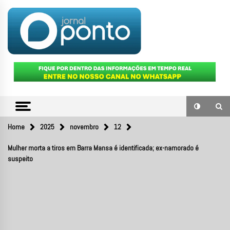
Skip
to
content
O portal de notícias do Sul Fluminense
JORNAL
PONTO
Home
2025
novembro
12
Mulher morta a tiros em Barra Mansa é identificada; ex-namorado é
suspeito