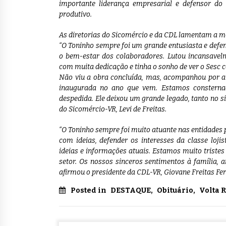
importante liderança empresarial e defensor do
produtivo.
As diretorias do Sicomércio e da CDL lamentam a mo
“O Toninho sempre foi um grande entusiasta e def
o bem-estar dos colaboradores. Lutou incansavel
com muita dedicação e tinha o sonho de ver o Sesc 
Não viu a obra concluída, mas, acompanhou por an
inaugurada no ano que vem. Estamos consterna
despedida. Ele deixou um grande legado, tanto no si
do Sicomércio-VR, Levi de Freitas.
“O Toninho sempre foi muito atuante nas entidades p
com ideias, defender os interesses da classe lo
ideias e informações atuais. Estamos muito trist
setor. Os nossos sinceros sentimentos à família, 
afirmou o presidente da CDL-VR, Giovane Freitas Fer
Posted in
DESTAQUE
,
Obituário
,
Volta 