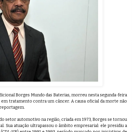
dicional Borges Mundo das Baterias, morreu nesta segunda-feira
va em tratamento contra um câncer. A causa oficial da morte não
a reportagem.
o setor automotivo na região, criada em 1973, Borges se tornou
l. Sua atuação ultrapassou o âmbito empresarial: ele presidiu a
 (CDL-VR) entre 1991 e 1993, período marcado por iniciativas de