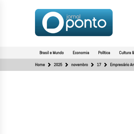
Skip
to
content
JORNAL PONTO
O portal de notícias do Sul Fluminense
Brasil e Mundo
Economia
Política
Cultura &
Home
2025
novembro
17
Empresário An