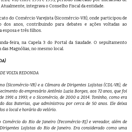
 Atualmente, integrava o Conselho Fiscal da entidade.
cato do Comércio Varejista (Sicomércio-VR), onde participou de
o dos anos, contribuindo para debates e ações voltadas ao
 esposa e três filhos.
nda-feira, na Capela 3 do Portal da Saudade. O sepultamento
dim das Magnólias, no mesmo local.
DA)
 DE VOLTA REDONDA
mo (Sicomércio-VR) e a Câmara de Dirigentes Lojistas (CDL-VR), de
cimento do empresário Antônio Luzia Borges, aos 72 anos, que foi
 de 1991 a 1993; e o Sicomércio, de 2000 a 2014. Toninho, como era
o das Baterias, que administrou por cerca de 50 anos. Ele deixa
os o local e horário do velório.
 Comércio do Rio de Janeiro (Fecomércio-RJ) e vereador, além de
irigentes Lojistas do Rio de Janeiro. Era considerado como uma