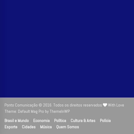
Ponto Comunicação © 2016. Todos os direitos reservados
With Love
Theme: Default Mag Pro by
ThemeInWP
Brasil e Mundo
Economia
Política
Cultura & Artes
Polícia
Esporte
Cidades
Música
Quem Somos