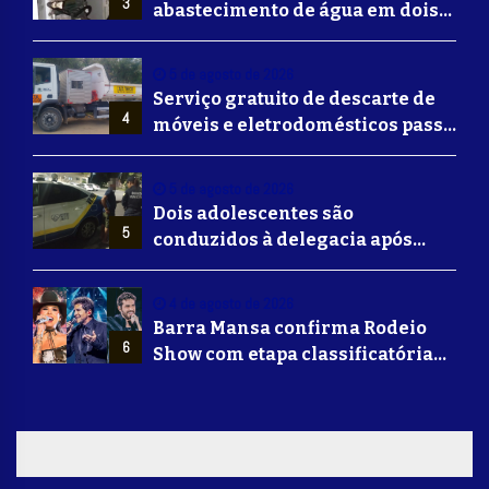
3
abastecimento de água em dois
bairros de Volta Redonda
5 de agosto de 2026
Serviço gratuito de descarte de
4
móveis e eletrodomésticos passa
a ser oferecido em Volta
Redonda
5 de agosto de 2026
Dois adolescentes são
5
conduzidos à delegacia após
suposta agressão a idoso em
Volta Redonda
4 de agosto de 2026
Barra Mansa confirma Rodeio
6
Show com etapa classificatória
para Barretos e grandes nomes
do sertanejo