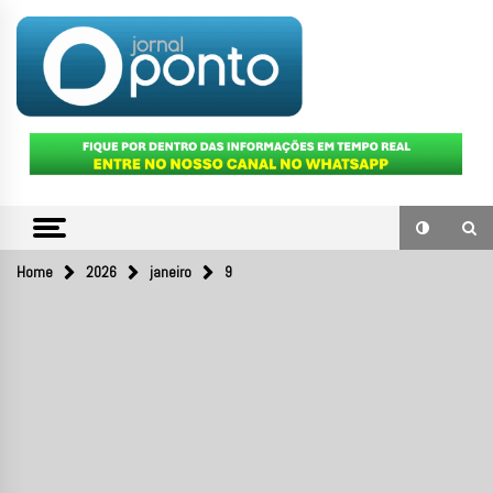
Skip
to
content
O portal de notícias do Sul Fluminense
JORNAL
PONTO
Home
2026
janeiro
9