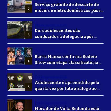
Serviço gratuito de descarte de
2
móveis e eletrodomésticos passa
a ser oferecido em Volta
Redonda
5 de agosto de 2026
Dois adolescentes são
3
conduzidos à delegacia após
suposta agressão a idoso em
Volta Redonda
4 de agosto de 2026
Barra Mansa confirma Rodeio
4
Show com etapa classificatória
para Barretos e grandes nomes
do sertanejo
4 de agosto de 2026
Adolescente é apreendido pela
5
quarta vez por fato análogo ao
tráfico de drogas durante
operação da Polícia Civil em
4 de agosto de 2026
Barra Mansa
Morador de Volta Redonda está