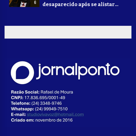
6
desaparecido após se alistar
para lutar na guerra da Ucrânia