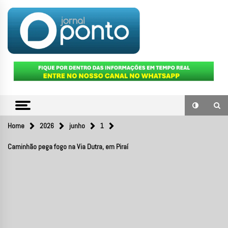
Skip
to
content
O portal de notícias do Sul Fluminense
JORNAL
PONTO
Home
2026
junho
1
Caminhão pega fogo na Via Dutra, em Piraí