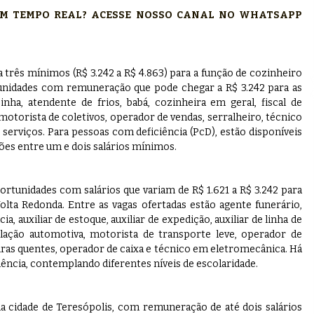
 EM TEMPO REAL? ACESSE NOSSO CANAL NO WHATSAPP
a três mínimos (R$ 3.242 a R$ 4.863) para a função de cozinheiro
nidades com remuneração que pode chegar a R$ 3.242 para as
inha, atendente de frios, babá, cozinheira em geral, fiscal de
otorista de coletivos, operador de vendas, serralheiro, técnico
erviços. Para pessoas com deficiência (PcD), estão disponíveis
es entre um e dois salários mínimos.
ortunidades com salários que variam de R$ 1.621 a R$ 3.242 para
olta Redonda. Entre as vagas ofertadas estão agente funerário,
a, auxiliar de estoque, auxiliar de expedição, auxiliar de linha de
talação automotiva, motorista de transporte leve, operador de
iras quentes, operador de caixa e técnico em eletromecânica. Há
ncia, contemplando diferentes níveis de escolaridade.
na cidade de Teresópolis, com remuneração de até dois salários