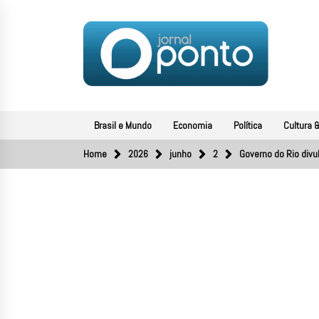
Skip
to
content
JORNAL PONTO
O portal de notícias do Sul Fluminense
Brasil e Mundo
Economia
Política
Cultura &
Home
2026
junho
2
Governo do Rio divu