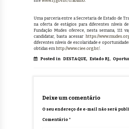
site
www.rj.gov.br/trabalho
.
Uma parceria entre a Secretaria de Estado de Tr
na oferta de estágios para diferentes níveis d
Fundação Mudes oferece, nesta semana, 111 vag
candidatar, basta acessar
https://www.mudes.org
diferentes níveis de escolaridade e oportunida
obtidas em
http://www.ciee.org.br/
.
Posted in
DESTAQUE
,
Estado RJ
,
Oportu
Deixe um comentário
O seu endereço de e-mail não será publ
Comentário
*