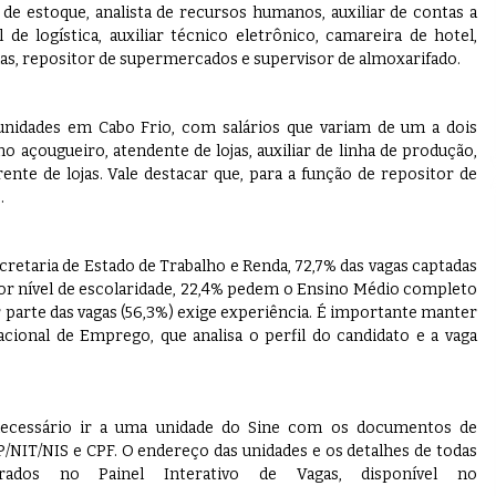
de estoque, analista de recursos humanos, auxiliar de contas a
l de logística, auxiliar técnico eletrônico, camareira de hotel,
as, repositor de supermercados e supervisor de almoxarifado.
unidades em Cabo Frio, com salários que variam de um a dois
 açougueiro, atendente de lojas, auxiliar de linha de produção,
rente de lojas. Vale destacar que, para a função de repositor de
.
retaria de Estado de Trabalho e Renda, 72,7% das vagas captadas
Por nível de escolaridade, 22,4% pedem o Ensino Médio completo
parte das vagas (56,3%) exige experiência. É importante manter
acional de Emprego, que analisa o perfil do candidato e a vaga
é necessário ir a uma unidade do Sine com os documentos de
SEP/NIT/NIS e CPF. O endereço das unidades e os detalhes de todas
ados no Painel Interativo de Vagas, disponível no