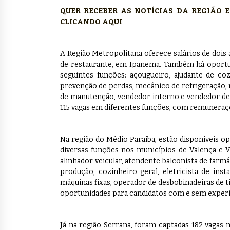
QUER RECEBER AS NOTÍCIAS DA REGIÃO
CLICANDO AQUI
A Região Metropolitana oferece salários de dois 
de restaurante, em Ipanema. Também há oportu
seguintes funções: açougueiro, ajudante de coz
prevenção de perdas, mecânico de refrigeração, m
de manutenção, vendedor interno e vendedor de s
115 vagas em diferentes funções, com remuneraçõ
Na região do Médio Paraíba, estão disponíveis op
diversas funções nos municípios de Valença e V
alinhador veicular, atendente balconista de farmáci
produção, cozinheiro geral, eletricista de ins
máquinas fixas, operador de desbobinadeiras de t
oportunidades para candidatos com e sem experiê
Já na região Serrana, foram captadas 182 vagas 