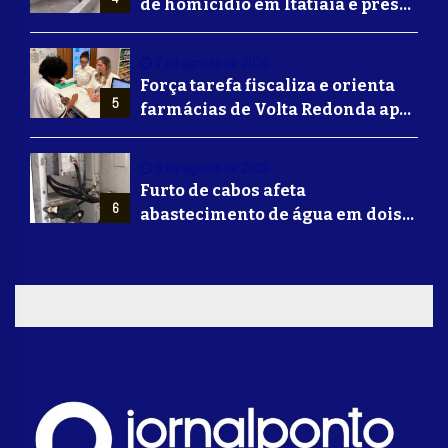
de homicídio em Itatiaia é preso
em Volta Redonda
7 de agosto de 2026
Força tarefa fiscaliza e orienta
5
farmácias de Volta Redonda após
alerta de falsificação de
Mounjaro
6 de agosto de 2026
Furto de cabos afeta
6
abastecimento de água em dois
bairros de Volta Redonda