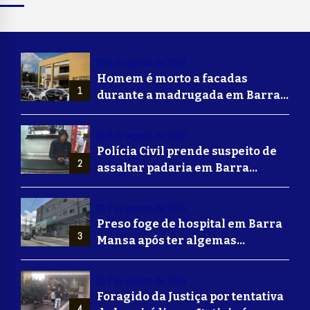
8 de agosto de 2026
Homem é morto a facadas
1
durante a madrugada em Barra
Mansa
8 de agosto de 2026
Polícia Civil prende suspeito de
2
assaltar padaria em Barra
Mansa
7 de agosto de 2026
Preso foge de hospital em Barra
3
Mansa após ter algemas
retiradas para usar banheiro
7 de agosto de 2026
Foragido da Justiça por tentativa
4