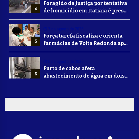
Foragido da Justiça por tentativa
4
de homicídio em Itatiaia é preso
em Volta Redonda
7 de agosto de 2026
Força tarefa fiscaliza e orienta
5
farmácias de Volta Redonda após
alerta de falsificação de
Mounjaro
6 de agosto de 2026
Furto de cabos afeta
6
abastecimento de água em dois
bairros de Volta Redonda