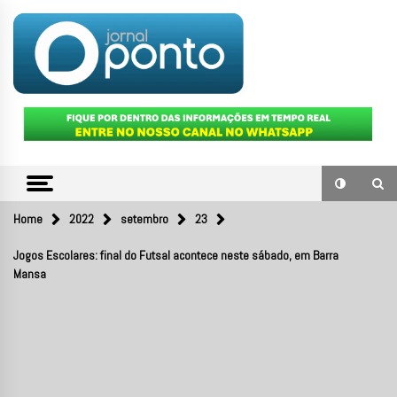
Skip
to
content
O portal de notícias do Sul Fluminense
JORNAL
PONTO
Home
2022
setembro
23
Jogos Escolares: final do Futsal acontece neste sábado, em Barra
Mansa