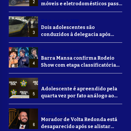
2
móveis e eletrodomésticos passa
a ser oferecido em Volta
Redonda
5 de agosto de 2026
Dois adolescentes são
3
conduzidos à delegacia após
suposta agressão a idoso em
Volta Redonda
4 de agosto de 2026
Barra Mansa confirma Rodeio
4
Show com etapa classificatória
para Barretos e grandes nomes
do sertanejo
4 de agosto de 2026
Adolescente é apreendido pela
5
quarta vez por fato análogo ao
tráfico de drogas durante
operação da Polícia Civil em
4 de agosto de 2026
Barra Mansa
Morador de Volta Redonda está
6
desaparecido após se alistar