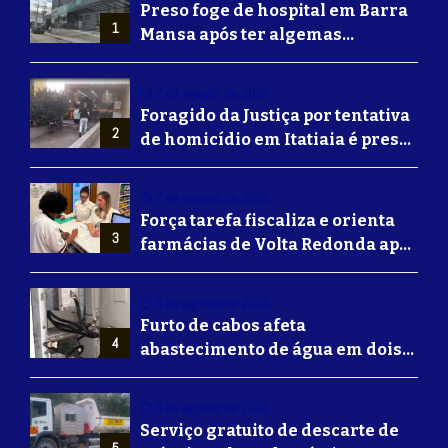
Preso foge de hospital em Barra
1
Mansa após ter algemas
retiradas para usar banheiro
7 de agosto de 2026
Foragido da Justiça por tentativa
2
de homicídio em Itatiaia é preso
em Volta Redonda
7 de agosto de 2026
Força tarefa fiscaliza e orienta
3
farmácias de Volta Redonda após
alerta de falsificação de
Mounjaro
6 de agosto de 2026
Furto de cabos afeta
4
abastecimento de água em dois
bairros de Volta Redonda
5 de agosto de 2026
Serviço gratuito de descarte de
5