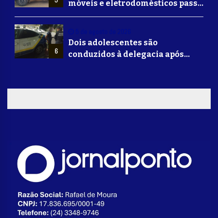
móveis e eletrodomésticos passa
a ser oferecido em Volta
Redonda
5 de agosto de 2026
Dois adolescentes são
6
conduzidos à delegacia após
suposta agressão a idoso em
Volta Redonda