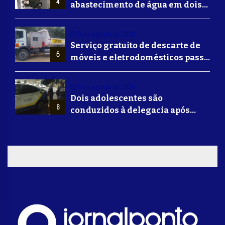
4
abastecimento de água em dois
bairros de Volta Redonda
5 de agosto de 2026
Serviço gratuito de descarte de
5
móveis e eletrodomésticos passa
a ser oferecido em Volta
Redonda
5 de agosto de 2026
Dois adolescentes são
6
conduzidos à delegacia após
suposta agressão a idoso em
Volta Redonda