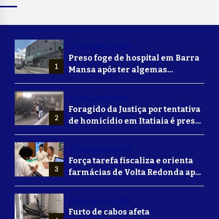
7 de agosto de 2026
Preso foge de hospital em Barra
1
Mansa após ter algemas
retiradas para usar banheiro
7 de agosto de 2026
Foragido da Justiça por tentativa
2
de homicídio em Itatiaia é preso
em Volta Redonda
7 de agosto de 2026
Força tarefa fiscaliza e orienta
3
farmácias de Volta Redonda após
alerta de falsificação de
Mounjaro
6 de agosto de 2026
Furto de cabos afeta