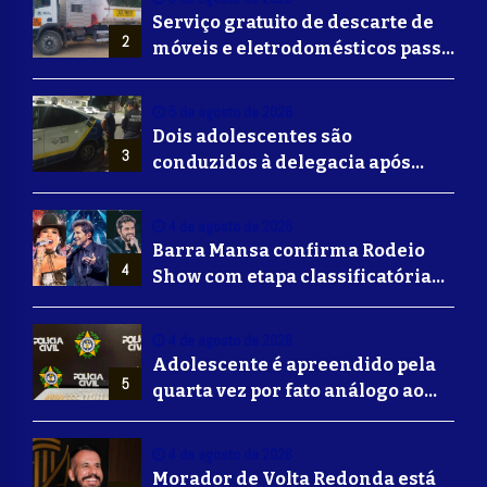
Serviço gratuito de descarte de
2
móveis e eletrodomésticos passa
a ser oferecido em Volta
Redonda
5 de agosto de 2026
Dois adolescentes são
3
conduzidos à delegacia após
suposta agressão a idoso em
Volta Redonda
4 de agosto de 2026
Barra Mansa confirma Rodeio
4
Show com etapa classificatória
para Barretos e grandes nomes
do sertanejo
4 de agosto de 2026
Adolescente é apreendido pela
5
quarta vez por fato análogo ao
tráfico de drogas durante
operação da Polícia Civil em
4 de agosto de 2026
Barra Mansa
Morador de Volta Redonda está