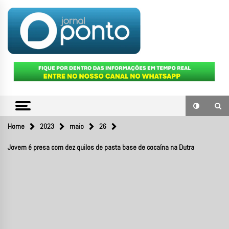
Skip
to
content
O portal de notícias do Sul Fluminense
JORNAL
PONTO
Home
2023
maio
26
Jovem é presa com dez quilos de pasta base de cocaína na Dutra