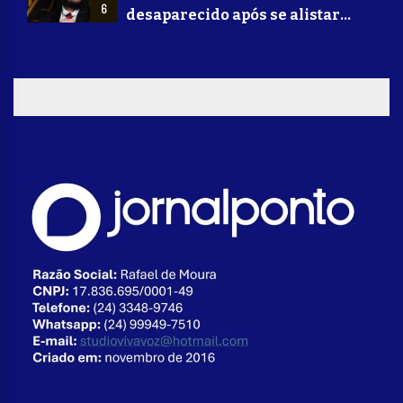
6
desaparecido após se alistar
para lutar na guerra da Ucrânia