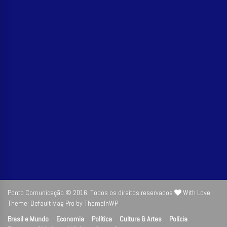
Ponto Comunicação © 2016. Todos os direitos reservados
With Love
Theme: Default Mag Pro by
ThemeInWP
Brasil e Mundo
Economia
Política
Cultura & Artes
Polícia