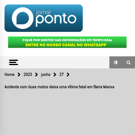
Skip
to
content
O portal de notícias do Sul Fluminense
JORNAL
PONTO
Home
2023
junho
27
Acidente com duas motos deixa uma vítima fatal em Barra Mansa