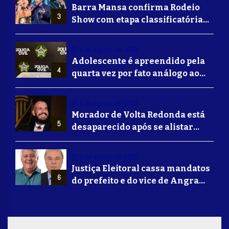
Barra Mansa confirma Rodeio
3
Show com etapa classificatória
para Barretos e grandes nomes
do sertanejo
4 de agosto de 2026
Adolescente é apreendido pela
4
quarta vez por fato análogo ao
tráfico de drogas durante
operação da Polícia Civil em
4 de agosto de 2026
Barra Mansa
Morador de Volta Redonda está
5
desaparecido após se alistar
para lutar na guerra da Ucrânia
3 de agosto de 2026
Justiça Eleitoral cassa mandatos
6
do prefeito e do vice de Angra
dos Reis; ex-prefeito Fernando
Jordão fica inelegível