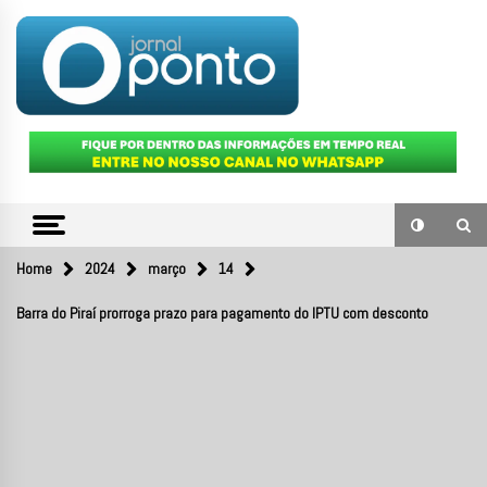
Skip
to
content
O portal de notícias do Sul Fluminense
JORNAL
PONTO
Home
2024
março
14
Barra do Piraí prorroga prazo para pagamento do IPTU com desconto