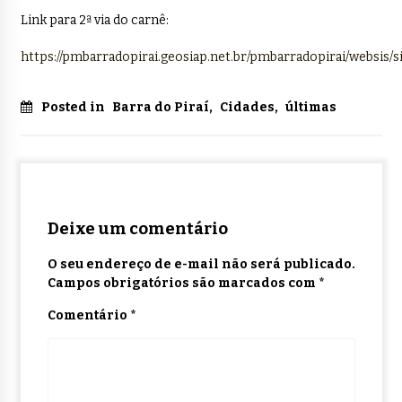
Link para 2ª via do carnê:
https://pmbarradopirai.geosiap.net.br/pmbarradopirai/websis/s
Posted in
Barra do Piraí
,
Cidades
,
últimas
Deixe um comentário
O seu endereço de e-mail não será publicado.
Campos obrigatórios são marcados com
*
Comentário
*