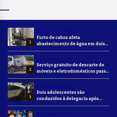
6 de agosto de 2026
Furto de cabos afeta
1
abastecimento de água em dois
bairros de Volta Redonda
5 de agosto de 2026
Serviço gratuito de descarte de
2
móveis e eletrodomésticos passa
a ser oferecido em Volta
Redonda
5 de agosto de 2026
Dois adolescentes são
3
conduzidos à delegacia após
suposta agressão a idoso em
Volta Redonda
4 de agosto de 2026