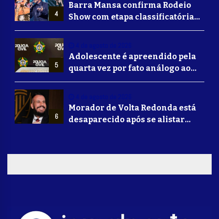
Barra Mansa confirma Rodeio
4
Show com etapa classificatória
para Barretos e grandes nomes
do sertanejo
4 de agosto de 2026
Adolescente é apreendido pela
5
quarta vez por fato análogo ao
tráfico de drogas durante
operação da Polícia Civil em
4 de agosto de 2026
Barra Mansa
Morador de Volta Redonda está
6
desaparecido após se alistar
para lutar na guerra da Ucrânia