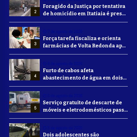
Foragido da Justiça por tentativa
2
de homicídio em Itatiaia é preso
em Volta Redonda
7 de agosto de 2026
Força tarefa fiscaliza e orienta
3
farmácias de Volta Redonda após
alerta de falsificação de
Mounjaro
6 de agosto de 2026
Furto de cabos afeta
4
abastecimento de água em dois
bairros de Volta Redonda
5 de agosto de 2026
Serviço gratuito de descarte de
5
móveis e eletrodomésticos passa
a ser oferecido em Volta
Redonda
5 de agosto de 2026
Dois adolescentes são