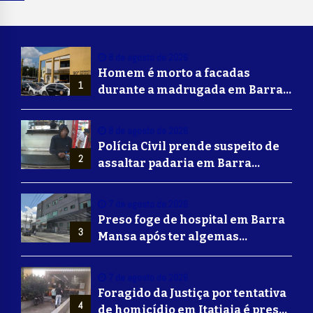
8 de agosto de 2026
Homem é morto a facadas
1
durante a madrugada em Barra
Mansa
8 de agosto de 2026
Polícia Civil prende suspeito de
2
assaltar padaria em Barra
Mansa
7 de agosto de 2026
Preso foge de hospital em Barra
3
Mansa após ter algemas
retiradas para usar banheiro
7 de agosto de 2026
Foragido da Justiça por tentativa
4
de homicídio em Itatiaia é preso