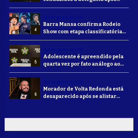
suposta agressão a idoso em
Volta Redonda
4 de agosto de 2026
Barra Mansa confirma Rodeio
4
Show com etapa classificatória
para Barretos e grandes nomes
do sertanejo
4 de agosto de 2026
Adolescente é apreendido pela
5
quarta vez por fato análogo ao
tráfico de drogas durante
operação da Polícia Civil em
4 de agosto de 2026
Barra Mansa
Morador de Volta Redonda está
6
desaparecido após se alistar
para lutar na guerra da Ucrânia