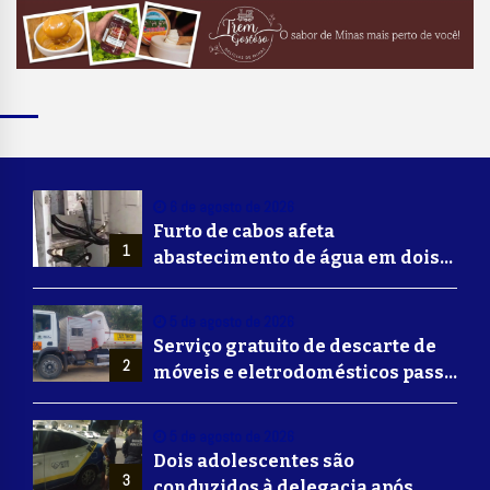
6 de agosto de 2026
Furto de cabos afeta
1
abastecimento de água em dois
bairros de Volta Redonda
5 de agosto de 2026
Serviço gratuito de descarte de
2
móveis e eletrodomésticos passa
a ser oferecido em Volta
Redonda
5 de agosto de 2026
Dois adolescentes são
3
conduzidos à delegacia após