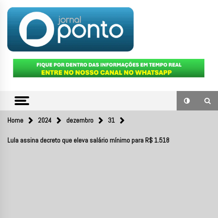
Skip
to
content
O portal de notícias do Sul Fluminense
JORNAL
PONTO
Home
2024
dezembro
31
Lula assina decreto que eleva salário mínimo para R$ 1.518