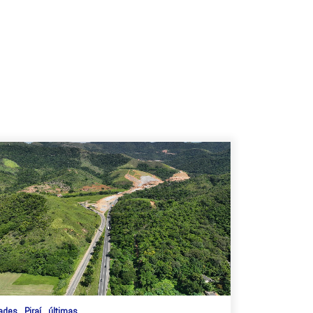
ades
Piraí
últimas