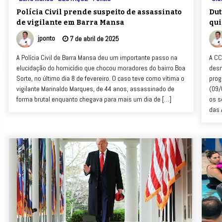
Polícia Civil prende suspeito de assassinato
Dut
de vigilante em Barra Mansa
qui
jponto
7 de abril de 2025
A Polícia Civil de Barra Mansa deu um importante passo na
A CC
elucidação do homicídio que chocou moradores do bairro Boa
desm
Sorte, no último dia 8 de fevereiro. O caso teve como vítima o
prog
vigilante Marinaldo Marques, de 44 anos, assassinado de
(09/
forma brutal enquanto chegava para mais um dia de […]
os s
das 