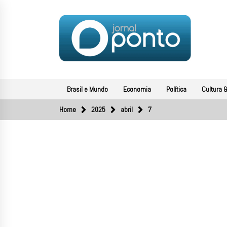
Skip
to
content
JORNAL PONTO
O portal de notícias do Sul Fluminense
Brasil e Mundo
Economia
Política
Cultura &
Home
2025
abril
7