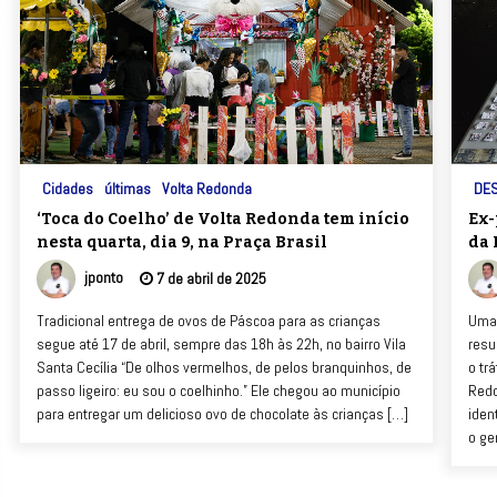
Cidades
últimas
Volta Redonda
DE
‘Toca do Coelho’ de Volta Redonda tem início
Ex-
nesta quarta, dia 9, na Praça Brasil
da 
jponto
7 de abril de 2025
Tradicional entrega de ovos de Páscoa para as crianças
Uma 
segue até 17 de abril, sempre das 18h às 22h, no bairro Vila
resu
Santa Cecília “De olhos vermelhos, de pelos branquinhos, de
o tr
passo ligeiro: eu sou o coelhinho.” Ele chegou ao município
Redo
para entregar um delicioso ovo de chocolate às crianças […]
iden
o ge