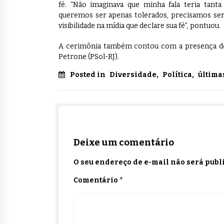
fé. “Não imaginava que minha fala teria tan
queremos ser apenas tolerados, precisamos se
visibilidade na mídia que declare sua fé”, pontuou.
A cerimônia também contou com a presença dos d
Petrone (PSol-RJ).
Posted in
Diversidade
,
Política
,
última
Deixe um comentário
O seu endereço de e-mail não será publ
Comentário
*