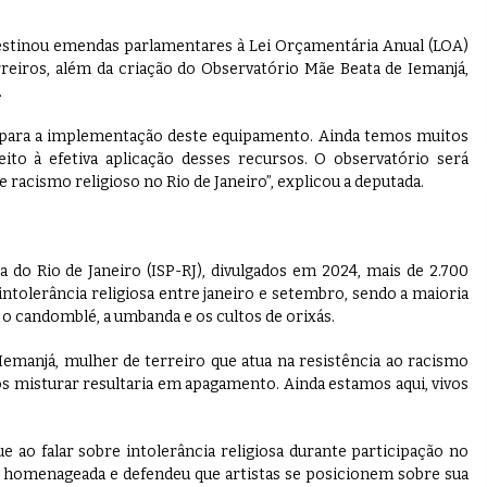
estinou emendas parlamentares à Lei Orçamentária Anual (LOA)
eiros, além da criação do Observatório Mãe Beata de Iemanjá,
.
l para a implementação deste equipamento. Ainda temos muitos
peito à efetiva aplicação desses recursos. O observatório será
 racismo religioso no Rio de Janeiro”, explicou a deputada.
 do Rio de Janeiro (ISP-RJ), divulgados em 2024, mais de 2.700
ntolerância religiosa entre janeiro e setembro, sendo a maioria
 o candomblé, a umbanda e os cultos de orixás.
Iemanjá, mulher de terreiro que atua na resistência ao racismo
s misturar resultaria em apagamento. Ainda estamos aqui, vivos
ue ao falar sobre intolerância religiosa durante participação no
oi homenageada e defendeu que artistas se posicionem sobre sua