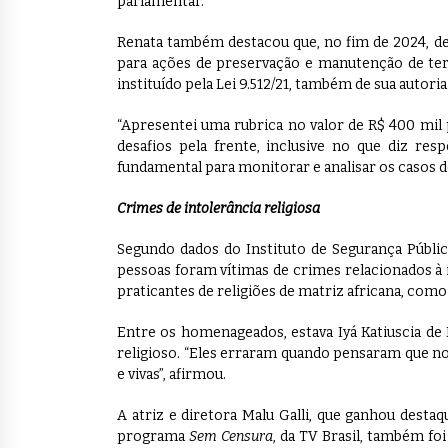
parlamentar.
Renata também destacou que, no fim de 2024, d
para ações de preservação e manutenção de terr
instituído pela Lei 9.512/21, também de sua autoria
“Apresentei uma rubrica no valor de R$ 400 mi
desafios pela frente, inclusive no que diz res
fundamental para monitorar e analisar os casos de
Crimes de intolerância religiosa
Segundo dados do Instituto de Segurança Pública
pessoas foram vítimas de crimes relacionados à i
praticantes de religiões de matriz africana, como
Entre os homenageados, estava Iyá Katiuscia de 
religioso. “Eles erraram quando pensaram que no
e vivas”, afirmou.
A atriz e diretora Malu Galli, que ganhou destaq
programa
Sem Censura
, da TV Brasil, também f