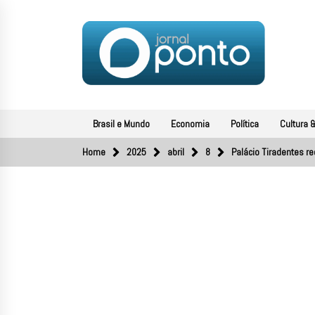
Skip
to
content
JORNAL PONTO
O portal de notícias do Sul Fluminense
Brasil e Mundo
Economia
Política
Cultura &
Home
2025
abril
8
Palácio Tiradentes r