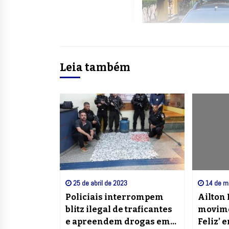
Leia também
25 de abril de 2023
14 de m
Policiais interrompem
Ailton
blitz ilegal de traficantes
movime
e apreendem drogas em
Feliz’ 