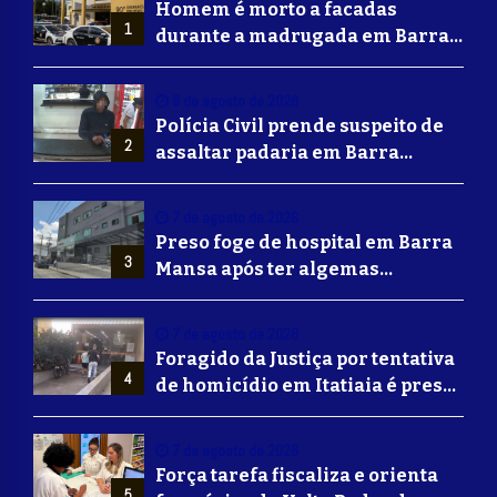
Homem é morto a facadas
1
durante a madrugada em Barra
Mansa
8 de agosto de 2026
Polícia Civil prende suspeito de
2
assaltar padaria em Barra
Mansa
7 de agosto de 2026
Preso foge de hospital em Barra
3
Mansa após ter algemas
retiradas para usar banheiro
7 de agosto de 2026
Foragido da Justiça por tentativa
4
de homicídio em Itatiaia é preso
em Volta Redonda
7 de agosto de 2026
Força tarefa fiscaliza e orienta
5