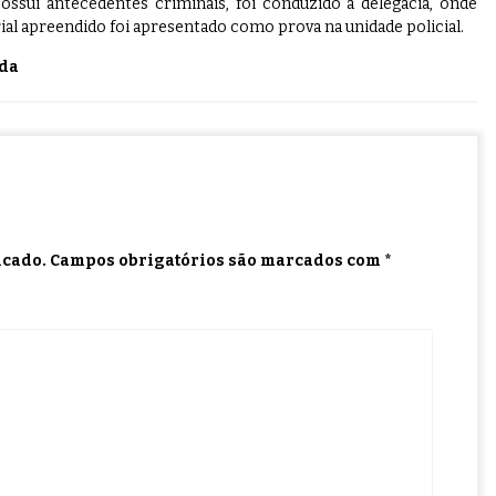
ssui antecedentes criminais, foi conduzido à delegacia, onde
al apreendido foi apresentado como prova na unidade policial.
da
icado.
Campos obrigatórios são marcados com
*