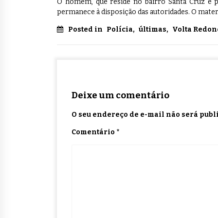
O homem, que reside no bairro Santa Cruz e po
permanece à disposição das autoridades. O materi
Posted in
Polícia
,
últimas
,
Volta Redon
Deixe um comentário
O seu endereço de e-mail não será publ
Comentário
*