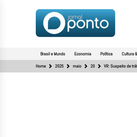
Skip
to
content
JORNAL PONTO
O portal de notícias do Sul Fluminense
Brasil e Mundo
Economia
Política
Cultura &
Home
2025
maio
20
VR: Suspeito de tr