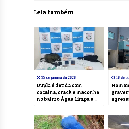
Leia também
19 de janeiro de 2026
18 de ou
Dupla é detida com
Homem 
cocaína, crack e maconha
gravem
no bairro Água Limpa em
agress
Volta Redonda