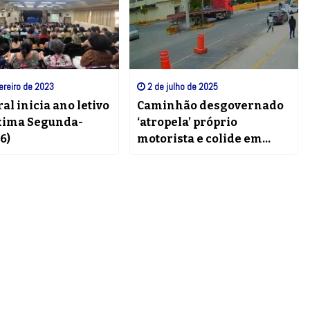
ereiro de 2023
2 de julho de 2025
al inicia ano letivo
Caminhão desgovernado
xima Segunda-
‘atropela’ próprio
6)
motorista e colide em
poste no Centro de Barra
do Piraí