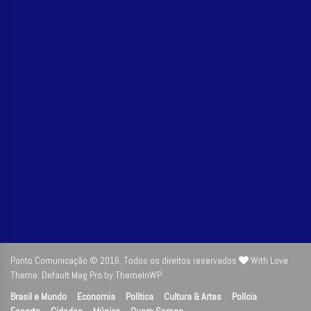
Ponto Comunicação © 2016. Todos os direitos reservados
With Love
Theme: Default Mag Pro by
ThemeInWP
Brasil e Mundo
Economia
Política
Cultura & Artes
Polícia
Esporte
Cidades
Música
Quem Somos