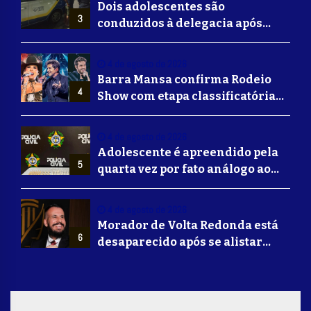
Dois adolescentes são
3
conduzidos à delegacia após
suposta agressão a idoso em
Volta Redonda
4 de agosto de 2026
Barra Mansa confirma Rodeio
4
Show com etapa classificatória
para Barretos e grandes nomes
do sertanejo
4 de agosto de 2026
Adolescente é apreendido pela
5
quarta vez por fato análogo ao
tráfico de drogas durante
operação da Polícia Civil em
4 de agosto de 2026
Barra Mansa
Morador de Volta Redonda está
6
desaparecido após se alistar
para lutar na guerra da Ucrânia