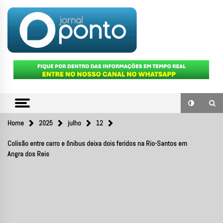
Skip
to
content
O portal de notícias do Sul Fluminense
JORNAL
PONTO
Home
2025
julho
12
Colisão entre carro e ônibus deixa dois feridos na Rio-Santos em
Angra dos Reis