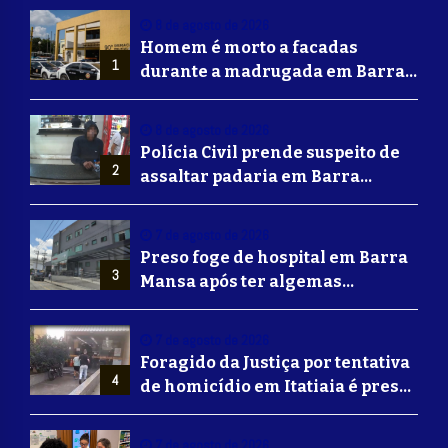
8 de agosto de 2026
Homem é morto a facadas
1
durante a madrugada em Barra
Mansa
8 de agosto de 2026
Polícia Civil prende suspeito de
2
assaltar padaria em Barra
Mansa
7 de agosto de 2026
Preso foge de hospital em Barra
3
Mansa após ter algemas
retiradas para usar banheiro
7 de agosto de 2026
Foragido da Justiça por tentativa
4
de homicídio em Itatiaia é preso
em Volta Redonda
7 de agosto de 2026