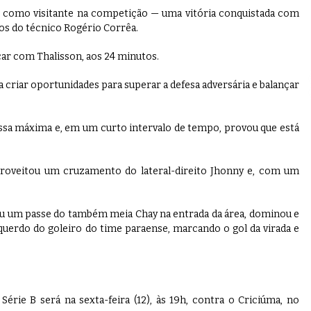
o como visitante na competição — uma vitória conquistada com
s do técnico Rogério Corrêa.
car com Thalisson, aos 24 minutos.
 criar oportunidades para superar a defesa adversária e balançar
 essa máxima e, em um curto intervalo de tempo, provou que está
proveitou um cruzamento do lateral-direito Jhonny e, com um
beu um passe do também meia Chay na entrada da área, dominou e
querdo do goleiro do time paraense, marcando o gol da virada e
ie B será na sexta-feira (12), às 19h, contra o Criciúma, no