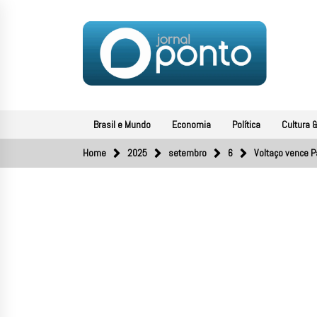
Skip
to
content
JORNAL PONTO
O portal de notícias do Sul Fluminense
Brasil e Mundo
Economia
Política
Cultura &
Home
2025
setembro
6
Voltaço vence 