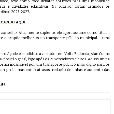
blico, teve como foco debater soluções para uma mobilidade
as e atividades educativas. Na ocasião, foram definidos os
iênio 2025-2027.
LICANDO AQUI
o conselho. Atualmente suplente, ele agora assume como titular,
te e propõe melhorias no transporte público municipal — uma
irro Açude e candidato a vereador em Volta Redonda, Alan Cunha
0ª posição geral, logo após os 21 vereadores eleitos. Ao assumir a
 forma incansável por um transporte público mais digno para os
tam problemas como atrasos, redução de linhas e aumento das
nda