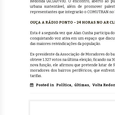
Redonda (ACIAP/VR). O encontro, aberto ao pú
urbana sustentável, além de promover palestr
representantes que integrarão o COMUTRAN no b
OUÇA A RÁDIO PONTO – 24 HORAS NO AR C
Esta é a segunda vez que Alan Cunha participa d
conquistando voz ativa em um espaço que discu
das maiores reivindicações da população.
Ex-presidente da Associação de Moradores do ba
obteve 1.327 votos na última eleição, ficando na 3
nova função, ele afirmou que pretende lutar de
moradores dos bairros periféricos, que enfren
tarifas.
Posted in
Política
,
últimas
,
Volta Redo