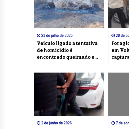
21 de julho de 2025
29 de ou
Veículo ligado a tentativa
Foragi
de homicídio é
em Vol
encontrado queimado em
captur
Porto Real
2 de junho de 2026
7 de abr