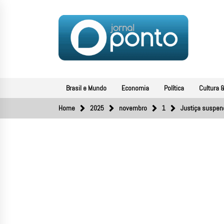
Skip
to
content
JORNAL PONTO
O portal de notícias do Sul Fluminense
Brasil e Mundo
Economia
Política
Cultura &
Home
2025
novembro
1
Justiça suspen