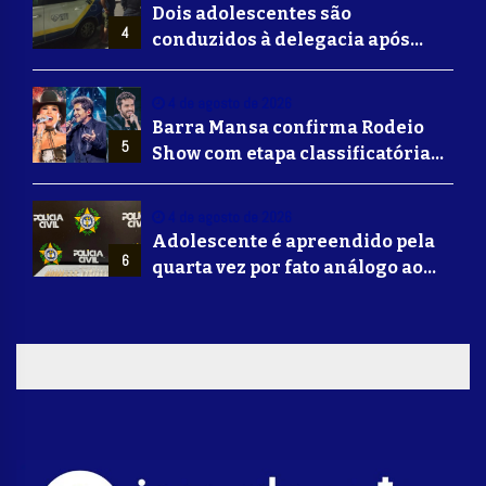
Dois adolescentes são
4
conduzidos à delegacia após
suposta agressão a idoso em
Volta Redonda
4 de agosto de 2026
Barra Mansa confirma Rodeio
5
Show com etapa classificatória
para Barretos e grandes nomes
do sertanejo
4 de agosto de 2026
Adolescente é apreendido pela
6
quarta vez por fato análogo ao
tráfico de drogas durante
operação da Polícia Civil em
Barra Mansa