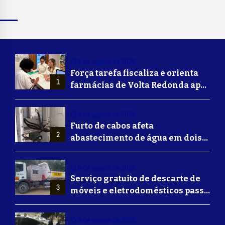
7 de agosto de 2026
Força tarefa fiscaliza e orienta
1
farmácias de Volta Redonda após
alerta de falsificação de
Mounjaro
6 de agosto de 2026
Furto de cabos afeta
2
abastecimento de água em dois
bairros de Volta Redonda
5 de agosto de 2026
Serviço gratuito de descarte de
3
móveis e eletrodomésticos passa
a ser oferecido em Volta
Redonda
5 de agosto de 2026