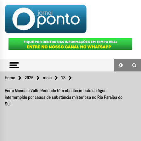
Skip
to
content
O portal de notícias do Sul Fluminense
JORNAL
PONTO
Home
2026
maio
13
Barra Mansa e Volta Redonda têm abastecimento de água
interrompido por causa de substância misteriosa no Rio Paraíba do
Sul