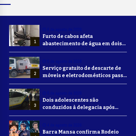
6 de agosto de 2026
Furto de cabos afeta
1
abastecimento de água em dois
bairros de Volta Redonda
5 de agosto de 2026
Serviço gratuito de descarte de
2
móveis e eletrodomésticos passa
a ser oferecido em Volta
Redonda
5 de agosto de 2026
Dois adolescentes são
3
conduzidos à delegacia após
suposta agressão a idoso em
Volta Redonda
4 de agosto de 2026
Barra Mansa confirma Rodeio