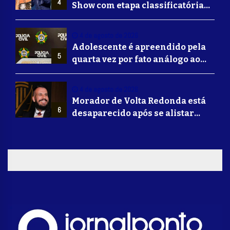
4
Show com etapa classificatória
para Barretos e grandes nomes
do sertanejo
4 de agosto de 2026
Adolescente é apreendido pela
5
quarta vez por fato análogo ao
tráfico de drogas durante
operação da Polícia Civil em
4 de agosto de 2026
Barra Mansa
Morador de Volta Redonda está
6
desaparecido após se alistar
para lutar na guerra da Ucrânia