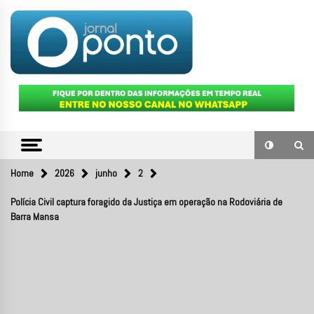
Skip
to
content
O portal de notícias do Sul Fluminense
JORNAL
PONTO
Home
2026
junho
2
Polícia Civil captura foragido da Justiça em operação na Rodoviária de
Barra Mansa