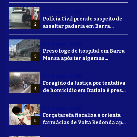
Mansa
8 de agosto de 2026
Polícia Civil prende suspeito de
2
assaltar padaria em Barra
Mansa
7 de agosto de 2026
Preso foge de hospital em Barra
3
Mansa após ter algemas
retiradas para usar banheiro
7 de agosto de 2026
Foragido da Justiça por tentativa
4
de homicídio em Itatiaia é preso
em Volta Redonda
7 de agosto de 2026
Força tarefa fiscaliza e orienta
5
farmácias de Volta Redonda após
alerta de falsificação de