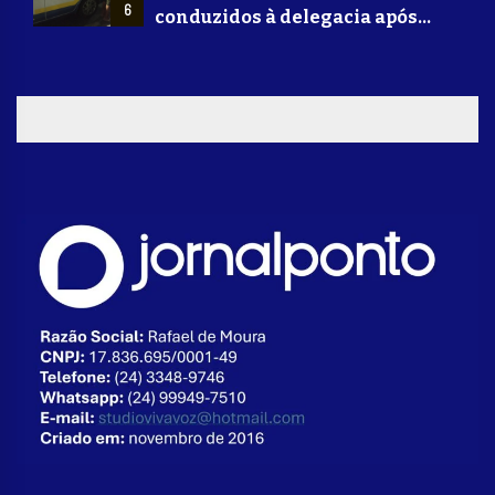
6
conduzidos à delegacia após
suposta agressão a idoso em
Volta Redonda