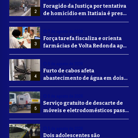
Foragido da Justiça por tentativa
2
de homicídio em Itatiaia é preso
em Volta Redonda
7 de agosto de 2026
Força tarefa fiscaliza e orienta
3
farmácias de Volta Redonda após
alerta de falsificação de
Mounjaro
6 de agosto de 2026
Furto de cabos afeta
4
abastecimento de água em dois
bairros de Volta Redonda
5 de agosto de 2026
Serviço gratuito de descarte de
5
móveis e eletrodomésticos passa
a ser oferecido em Volta
Redonda
5 de agosto de 2026
Dois adolescentes são