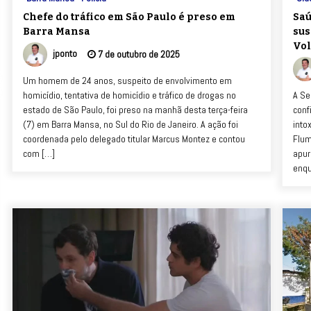
Chefe do tráfico em São Paulo é preso em
Saú
Barra Mansa
sus
Vol
jponto
7 de outubro de 2025
Um homem de 24 anos, suspeito de envolvimento em
homicídio, tentativa de homicídio e tráfico de drogas no
A Se
estado de São Paulo, foi preso na manhã desta terça-feira
conf
(7) em Barra Mansa, no Sul do Rio de Janeiro. A ação foi
into
coordenada pelo delegado titular Marcus Montez e contou
Flum
com […]
apur
enqu