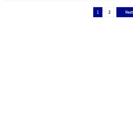
Paginação
1
2
Next
de
posts