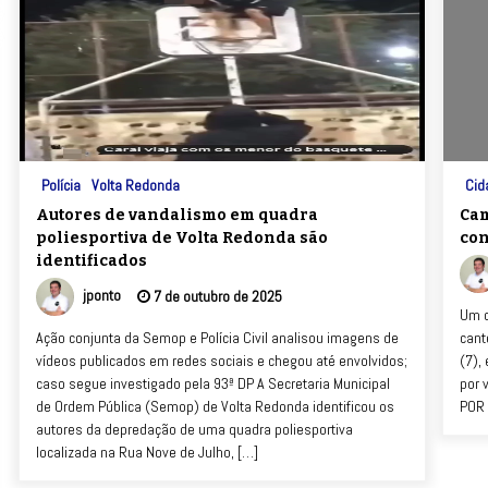
Polícia
Volta Redonda
Cid
Autores de vandalismo em quadra
Cam
poliesportiva de Volta Redonda são
con
identificados
jponto
7 de outubro de 2025
Um c
Ação conjunta da Semop e Polícia Civil analisou imagens de
cant
vídeos publicados em redes sociais e chegou até envolvidos;
(7),
caso segue investigado pela 93ª DP A Secretaria Municipal
por 
de Ordem Pública (Semop) de Volta Redonda identificou os
POR 
autores da depredação de uma quadra poliesportiva
localizada na Rua Nove de Julho, […]