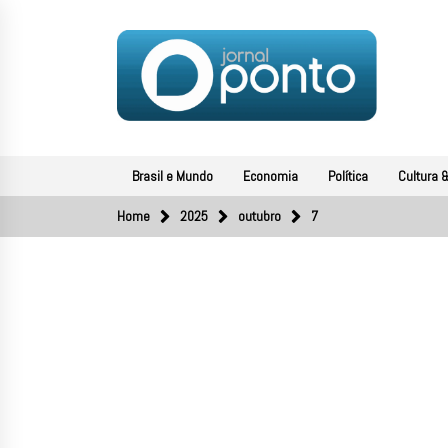
Skip
to
content
JORNAL PONTO
O portal de notícias do Sul Fluminense
Brasil e Mundo
Economia
Política
Cultura &
Home
2025
outubro
7