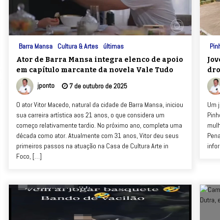
Barra Mansa
Cultura & Artes
últimas
Pinh
Ator de Barra Mansa integra elenco de apoio
Jov
em capítulo marcante da novela Vale Tudo
dro
jponto
7 de outubro de 2025
O ator Vitor Macedo, natural da cidade de Barra Mansa, iniciou
Um j
sua carreira artística aos 21 anos, o que considera um
Pinh
começo relativamente tardio. No próximo ano, completa uma
mulh
década como ator. Atualmente com 31 anos, Vitor deu seus
Pena
primeiros passos na atuação na Casa de Cultura Arte in
info
Foco, […]